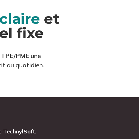
claire
et
l fixe
x
TPE/PME
une
rit au quotidien.
c TechnylSoft.