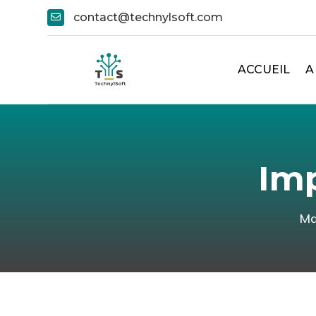
contact@technylsoft.com

ACCUEIL
A
Im
Ma