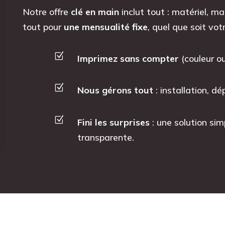
Notre offre
clé en main
inclut tout : matériel, m
tout pour
une mensualité fixe
, quel que soit vot
Z
Imprimez sans compter
(couleur o
Z
Nous gérons tout
: installation, d
Z
Fini les surprises
: une solution sim
transparente.